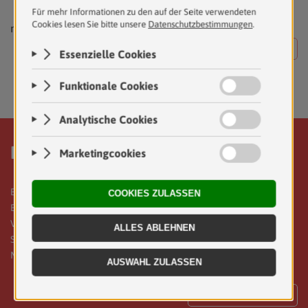
mit * gekennzeichnete Felder sind Pflichtfelder
ANFRAGE SENDEN
Karriere bei uns.
Bei Dax, Wutzlhofer und Partner steht das persönliche
Engagement für die Interessen unserer MandantInnen im
Vordergrund. Mit diesem Ziel vor Augen, suchen wir für unsere
Standorte im Burgenland, Wien und der Steiermark engagierte
MitarbeiterInnen.
MEHR ERFAHREN