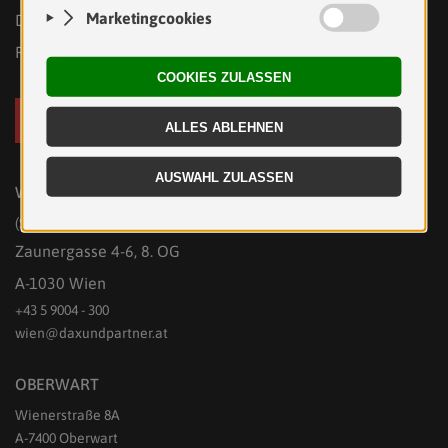
DAX WUTZLHOFER UND PARTNER
RECHTSANWÄLTE GMBH
WIEN
(Sprechstelle)
Zaunergasse 4-6, 8. OG
A-1030 Wien
+43 5 9004 - 300
wien@daxundpartner.at
OBERWART
Wienerstraße 8A
A-7400 Oberwart