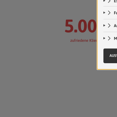
5.000
+
zufriedene KlientInnen