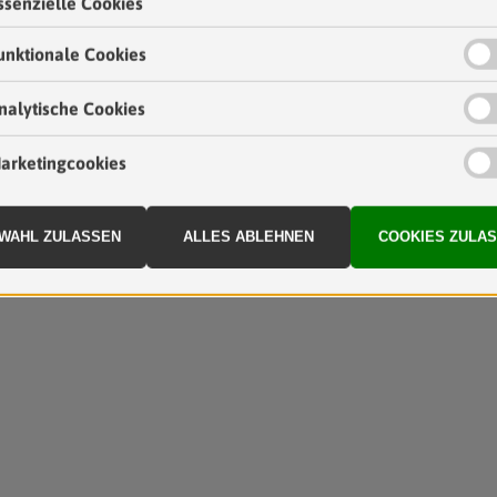
60
20
MitarbeiterInnen
JuristInnen