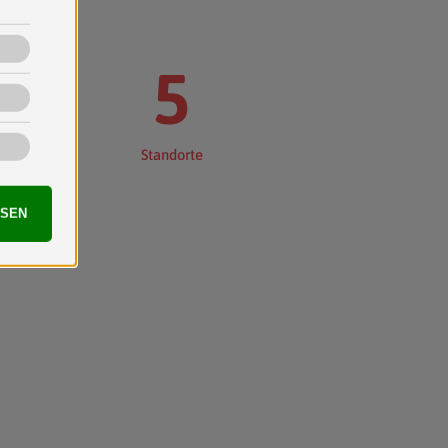
5
+
Standorte