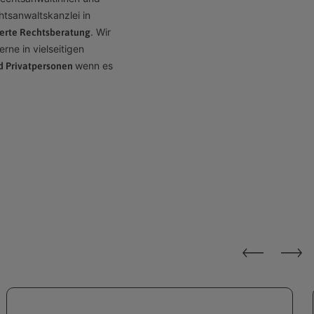
htsanwaltskanzlei in
. Wir
rte Rechtsberatung
rne in vielseitigen
wenn es
d Privatpersonen