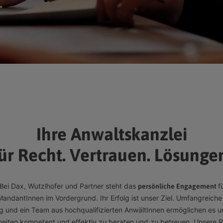
Ihre Anwaltskanzlei
ür Recht. Vertrauen. Lösunge
i Dax, Wutzlhofer und Partner steht das
f
 Be
persönliche Engagement
MandantInnen im Vordergrund. Ihr Erfolg ist unser Ziel. Umfangreiche
g und ein Team aus hochqualifizierten AnwältInnen ermöglichen es uns,
nheiten kompetent und effektiv zu beraten und zu betreuen. Unsere 