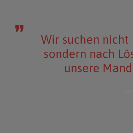
Vertrauen zwische
Wir verstehen uns n
Anwalt ist
Grundvoraussetzu
Wir suchen nicht 
Anwälte, sonder
sondern nach Lö
positive und d
Vertraute, Fre
unsere Mand
Zusammenar
Dienstleis